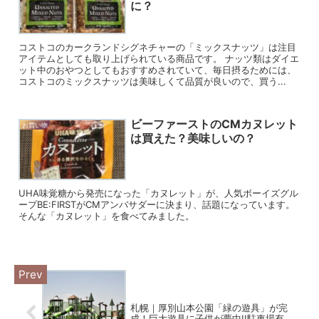
に？
コストコのカークランドシグネチャーの「ミックスナッツ」は注目
アイテムとしても取り上げられている商品です。 ナッツ類はダイエ
ット中のおやつとしてもおすすめされていて、毎日摂るためには、
コストコのミックスナッツは美味しくて品質が良いので、買う...
ビーファーストのCMカヌレット
お買い物
は買えた？美味しいの？
UHA味覚糖から発売になった「カヌレット」が、人気ボーイズグル
ープBE:FIRSTがCMアンバサダーに決まり、話題になっています。
そんな「カヌレット」を食べてみました。
札幌｜厚別山本公園「緑の遊具」が完
成！巨大遊具に子供が夢中!!駐車場有