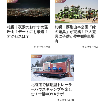
レジャー
レジャー
札幌｜夜景のおすすめ藻
札幌｜厚別山本公園「緑
岩山！デートにも最適！
の遊具」が完成！巨大遊
アクセスは？
具に子供が夢中!!駐車場
有
2021.07.16
2021.07.14
レジャー
北海道で移動型トレーラ
ーハウスキャンプを楽し
む！十勝KOYAラボ
2021.04.08