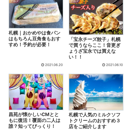
グルメ
グルメ
札幌｜おかめやは食パン
はもちろん豆角食もおす
「宝永チーズ餃子」札幌
すめ！予約が必要！
で買うならここ！音更ぎ
ょうざ宝永では買えな
い！！
2021.06.20
2021.06.10
グルメ
グルメ
昌苑が懐かしいCMとと
札幌で人気のミルクソフ
もに復活！覆面の二人は
トクリームのおすすめ３
誰？知ってびっくり！
店をご紹介します