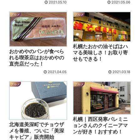
2021.05.10
2021.05.06
グルメ
グルメ
札幌たおかの油そばはハ
おかめやのパンが食べら
マる美味しさ！お取り寄
れる喫茶店はおかめやの
せもできる！
直売店だった！
2021.04.05
2021.03.18
グルメ
グルメ
札幌｜西区発寒パレミニ
北海道美深町でチョウザ
ョンさんのクイニーアマ
メを養殖、ついに「美深
ンが好き！おすすめ！
キャビア」販売開始