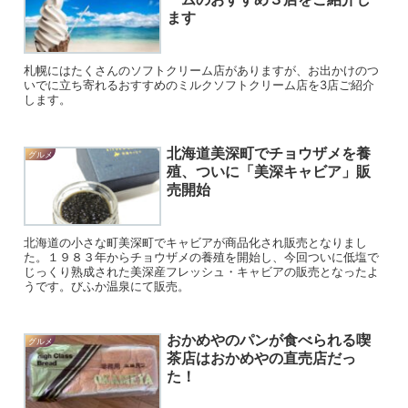
ます
札幌にはたくさんのソフトクリーム店がありますが、お出かけのつ
いでに立ち寄れるおすすめのミルクソフトクリーム店を3店ご紹介
します。
北海道美深町でチョウザメを養
グルメ
殖、ついに「美深キャビア」販
売開始
北海道の小さな町美深町でキャビアが商品化され販売となりまし
た。１９８３年からチョウザメの養殖を開始し、今回ついに低塩で
じっくり熟成された美深産フレッシュ・キャビアの販売となったよ
うです。びふか温泉にて販売。
おかめやのパンが食べられる喫
グルメ
茶店はおかめやの直売店だっ
た！