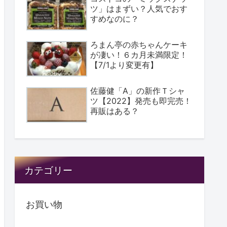
ツ」はまずい？人気でおす
すめなのに？
ろまん亭の赤ちゃんケーキ
が凄い！６カ月未満限定！
【7/1より変更有】
佐藤健「A」の新作Ｔシャ
ツ【2022】発売も即完売！
再販はある？
カテゴリー
お買い物