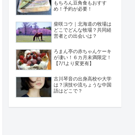
もちろん豆角食もおすす
め！予約が必要！
柴咲コウ｜北海道の牧場は
どこでどんな牧場？共同経
営者との出会いは？
ろまん亭の赤ちゃんケーキ
が凄い！６カ月未満限定！
【7/1より変更有】
古川琴音の出身高校や大学
は？演技や流ちょうな中国
語はどこで？